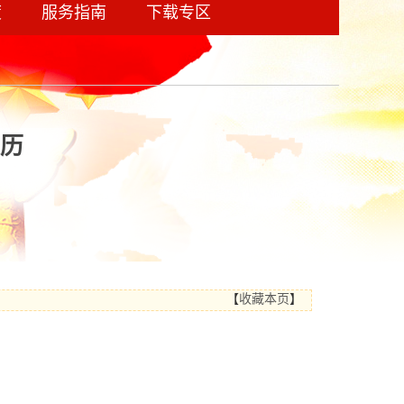
度
服务指南
下载专区
校历
【
收藏本页
】