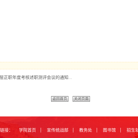
中层正职年度考核述职测评会议的通知...
返回首页
关闭页面
链接：
学院首页
宣传统战部
教务处
图书馆
招生